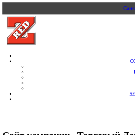
Санк
С
S