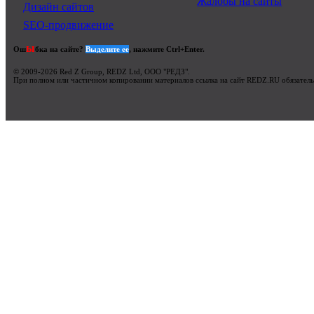
Жалобы на сайты
Дизайн сайтов
SEO-продвижение
ы
Ош
бка на сайте?
Выделите ее
, нажмите Ctrl+Enter.
© 2009-2026 Red Z Group, REDZ Ltd, ООО "РЕДЗ".
При полном или частичном копировании материалов ссылка на сайт REDZ.RU обязатель