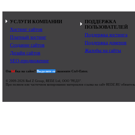
УСЛУГИ КОМПАНИИ
ПОДДЕРЖКА
ПОЛЬЗОВАТЕЛЕЙ
Хостинг сайтов
Поддержка хостинга
Платный хостинг
Поддержка доменов
Создание сайтов
Жалобы на сайты
Дизайн сайтов
SEO-продвижение
ы
Ош
бка на сайте?
Выделите ее
, нажмите Ctrl+Enter.
© 2009-2026 Red Z Group, REDZ Ltd, ООО "РЕДЗ".
При полном или частичном копировании материалов ссылка на сайт REDZ.RU обязатель