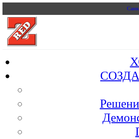
Санк
Х
СОЗДА
Решени
Демон