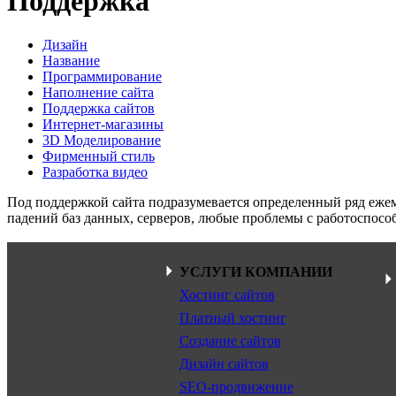
Поддержка
Дизайн
Название
Программирование
Наполнение сайта
Поддержка сайтов
Интернет-магазины
3D Моделирование
Фирменный стиль
Разработка видео
Под поддержкой сайта подразумевается определенный ряд еже
падений баз данных, серверов, любые проблемы с работоспособ
УСЛУГИ КОМПАНИИ
Хостинг сайтов
Платный хостинг
Создание сайтов
Дизайн сайтов
SEO-продвижение